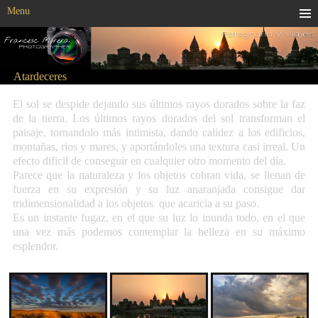
Menu
Atardeceres
El sol se despide dejando sus últimos rayos dorados sobre la faz
de la tierra. Los últimos rayos dorados del sol transforman el
paisaje, tornandolo más intimista, dando calidez a los edificios,
montañas, rios y mares, y aportándoles una textura casi irreal. Un
efecto dificil de conseguir en cualquier otro momento del día.
Parece que la naturaleza y los objetos cobran vida, se llenan de
fuerza en su expresión y su luz anaranjada consigue dar
tridimensionalidad a los objetos que acaricia a su paso.
Es un instante fugaz, en el que su luz lo inunda todo, en el que
una vez más podemos contemplar la belleza en su máximo
esplendor.