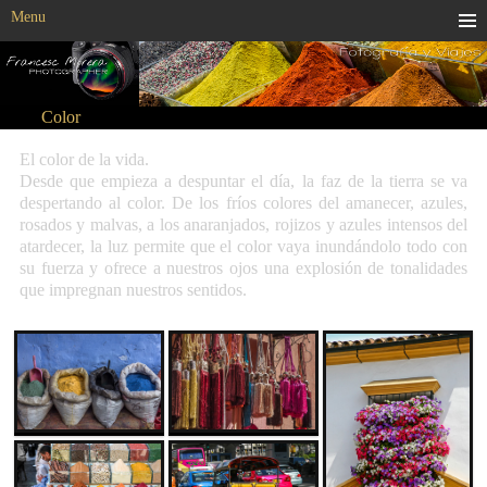
Menu
Color
El color de la vida.
Desde que empieza a despuntar el día, la faz de la tierra se va
despertando al color. De los fríos colores del amanecer, azules,
rosados y malvas, a los anaranjados, rojizos y azules intensos del
atardecer, la luz permite que el color vaya inundándolo todo con
su fuerza y ofrece a nuestros ojos una explosión de tonalidades
que impregnan nuestros sentidos.