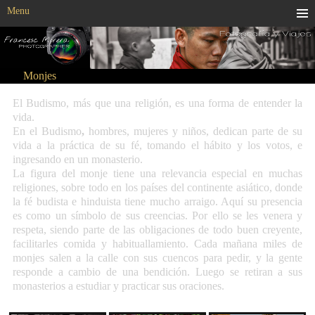
Menu
Monjes
El Budismo, más que una religión, es una forma de entender la
vida.
En el Budismo
,
hombres, mujeres y niños, dedican parte de su
vida a la práctica de su fé, tomando el hábito y los votos, e
ingresando en un monasterio.
La figura del monje tiene una relevancia especial en muchas
religiones, sobre todo en los países del continente asiático, donde
la fé budista e hinduista tiene mucho arraigo. Aquí su presencia
es como un símbolo de sus creencias. Por ello se les venera y
respeta, siendo parte de las obligaciones de todo buen creyente,
facilitarles comida y habituallamiento. Cada mañana miles de
monjes salen a la calle con sus cuencos para pedir, y la gente
responde a cambio de una bendición. Luego se retiran a sus
monasterios a estudiar y practicar sus oraciones.